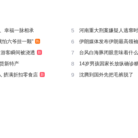
5
、幸福一脉相承
河南重大刑案嫌疑人逃窜
6
就怕六爷挂一颗”
伊朗媒体发布伊朗最高领
热
7
 游客瞬间被浇透
台风白海豚闭眼意味着什
新
8
货新特产
14岁男孩因家长放纵确诊
9
人 挤满折扣零食店
沈腾到国外先把毛裤脱了
新