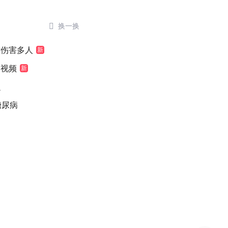

换一换
时伤害多人
新
袖视频
新
么
糖尿病