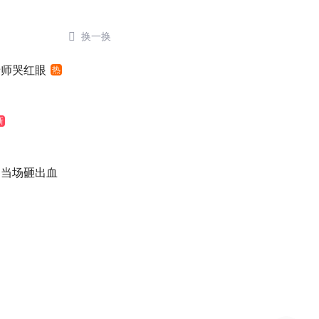

换一换
老师哭红眼
热
新
：当场砸出血