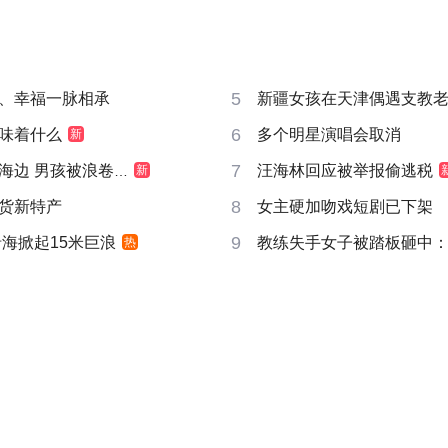
5
、幸福一脉相承
新疆女孩在天津偶遇支教
6
味着什么
多个明星演唱会取消
新
7
边 男孩被浪卷走
汪海林回应被举报偷逃税
新
8
货新特产
女主硬加吻戏短剧已下架
9
沿海掀起15米巨浪
教练失手女子被踏板砸中
热