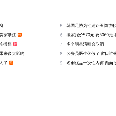
5
身
韩国足协为性贿赂丑闻致
6
贯穿浙江
搬家报价570元 要5060
热
7
扎堆撤档
多个明星演唱会取消
新
8
带来多大影响
公务员医生休假了 窗口谁
9
真人了
名创优品一次性内裤 颜面
热