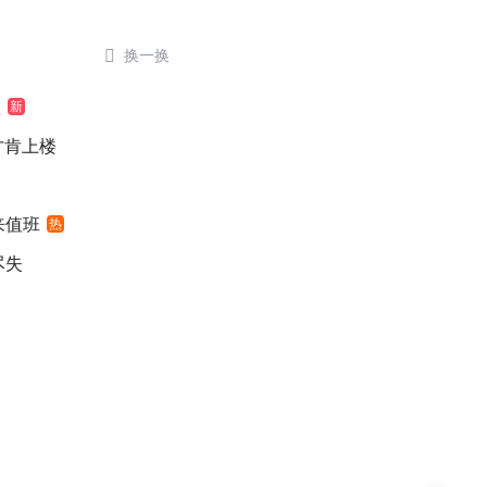

换一换
歉
新
元才肯上楼
来值班
热
尽失