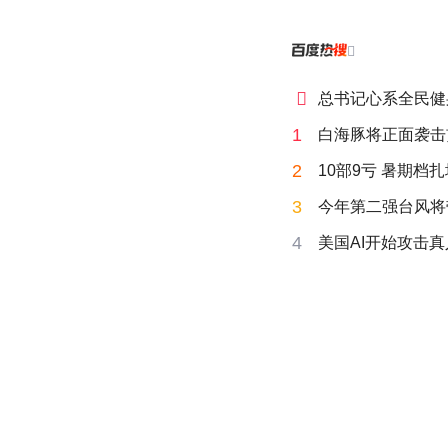


总书记心系全民健
1
白海豚将正面袭击
2
10部9亏 暑期档
3
今年第二强台风将
4
美国AI开始攻击