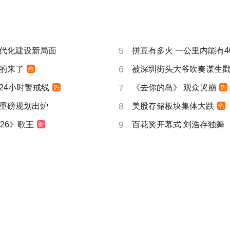
5
代化建设新局面
拼豆有多火 一公里内能有4
6
的来了
被深圳街头大爷吹奏谋生
热
7
24小时警戒线
《去你的岛》 观众哭崩
热
热
8
重磅规划出炉
美股存储板块集体大跌
热
9
26》歌王
百花奖开幕式 刘浩存独舞
新