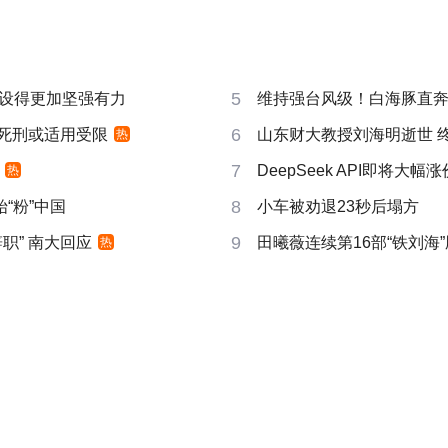
5
设得更加坚强有力
维持强台风级！白海豚直
6
 死刑或适用受限
山东财大教授刘海明逝世 终
热
7
DeepSeek API即将大幅涨
热
8
“粉”中国
小车被劝退23秒后塌方
9
职” 南大回应
田曦薇连续第16部“铁刘海”
热