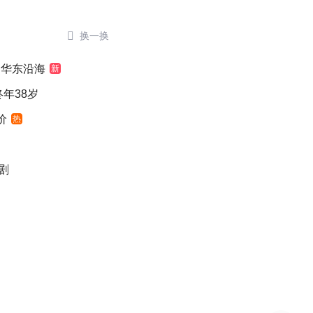

换一换
奔华东沿海
新
年38岁
价
热
剧